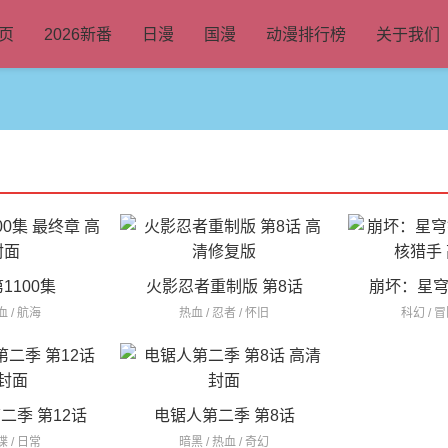
页
2026新番
日漫
国漫
动漫排行榜
关于我们
1100集
火影忍者重制版 第8话
崩坏：星穹
血 / 航海
热血 / 忍者 / 怀旧
科幻 / 
二季 第12话
电锯人第二季 第8话
谍 / 日常
暗黑 / 热血 / 奇幻