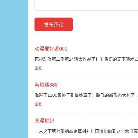
发布评论
动漫爱好者001
死神动漫第二季第24话太炸裂了！五条悟的无下限术式
回复
海贼迷888
海贼王1100集终于到最终章了！路飞的新形态太帅
回复
国漫崛起
一人之下第七季纳森岛篇封神！国漫能做到这个水准真