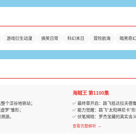
游戏衍生动漫
搞笑日常
科幻末日
冒险航海
暗黑奇
海贼王 第1100集
盖整个涩谷地铁站；
✅ 最终章开启：路飞抵达拉夫德
虚罗”雏形；
✅ 能力觉醒：路飞“太阳神尼卡
怨溯源。
✅ 伏笔揭晓：罗杰宝藏的真实含义
查看完整解析 →