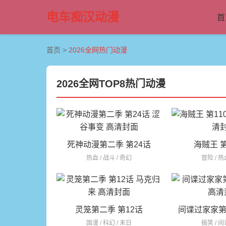
电车痴汉动漫
首
首页
>
2026全网热门动漫
2026全网TOP8热门动漫
死神动漫第二季 第24话
海贼王 第
热血 / 战斗 / 奇幻
冒险 / 热
灵笼第二季 第12话
间谍过家家第
国漫 / 科幻 / 末日
搞笑 / 间