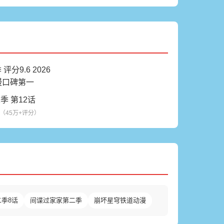
季 第12话
0（45万+评分）
季8话
间谍过家家第二季
崩坏星穹铁道动漫