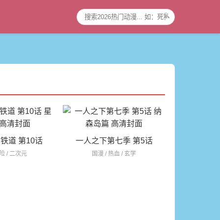
🔍
铁道 第10话
一人之下第七季 第5话
冒险 / 二次元
国漫 / 热血 / 玄学