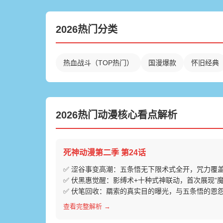
2026热门分类
热血战斗（TOP热门）
国漫爆款
怀旧经典
2026热门动漫核心看点解析
死神动漫第二季 第24话
✅ 涩谷事变高潮：五条悟无下限术式全开，咒力覆
✅ 伏黑惠觉醒：影缚术+十种式神联动，首次展现“魔
✅ 伏笔回收：羂索的真实目的曝光，与五条悟的恩
查看完整解析 →