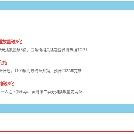
播放量破5亿
上线3天播放量破5亿，五条悟相关话题登微博热搜TOP1...
完结
新计划，1100集为最终章开篇，预计2027年完结...
均破3亿
据出炉，一人之下第七季、灵笼第二季分列播放量前两位...