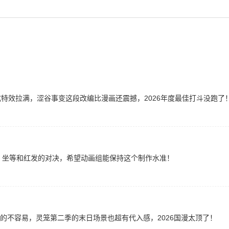
特效拉满，涩谷事变这段改编比漫画还震撼，2026年度最佳打斗没跑了
了，坐等和红发的对决，希望动画组能保持这个制作水准！
的不容易，灵笼第二季的末日场景也超有代入感，2026国漫太顶了！