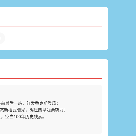
幻
鲁前最后一站，红发香克斯登场；
”形态新招式曝光，碾压四皇残余势力；
，空白100年历史线索。